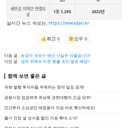
새만금 지역간 연결도
1조 1,293
2022년
로
실시간 뉴스 속보는,
https://newsdao.kr
👍최고
😗오우
0
0
다음 글 :
농경지 개보수 예산 사실은 이렇습니다!
이전 글 :
정부 위메프·티몬 환불 조치 발표 예정!
함께 보면 좋은 글
국채 발행 투자자들 주목하는 청약 일정 공개!
금융시장 점검체계 최상목 권한대행의 긴급 당부!
민간투자 소상공인 매칭융자 지금 바로 확인하세요!
물가 안정 설 성수품 할인 지원 확대 소식!